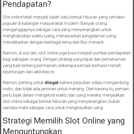
Pendapatan?
Slot online telah menjadi salah satu bentuk hiburan yang semakin
populer
di kalangan masyarakat modern. Banyak orang
menganggapnya sebagai cara yang menyenangkan untuk
menghabiskan waktu luang, menawarkan pengalaman yang
mendebarkan dengan berbagai tema dan fitur menarik.
Namun, di sisi lain, slot online juga bisa menjadi sumber pendapatan
bagi sebagian orang. Dengan strategi yang tepat dan pemahaman
yang baik tentang permainan, beberapa pemain berhasil meraih
keuntungan dari aktivitas ini.
Namun, penting untuk
diingat
bahwa perjudian selalu mengandung
risiko, dan tidak ada jaminan untuk menang. Oleh karena itu, pemain
perlu bijak dalam mengelola waktu dan uang mereka, menjadikan
slot online sebagai bentuk hiburan yang menyenangkan, bukan
semata-mata sebagai cara untuk menghasilkan uang.
Strategi Memilih Slot Online yang
Menguntungkan