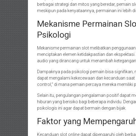
berbagai strategi dan mitos yang beredar, pemain s
meskipun pada kenyataannya, permainan ini lebih d
Mekanisme Permainan Sl
Psikologi
Mekanisme permainan slot melibatkan penggunaan g
menciptakan elemen ketidakpastian dan ekspektasi.
audio yang dirancang untuk menambah ketegangan 
Dampaknya pada psikologi pemain bisa signifikan
dapat mengalami kekecewaan dan kecanduan saat kal
control,” di mana pemain percaya mereka memiliki p
Selain itu, pengulangan pengalaman positif dapat 
hiburan yang berisiko bagi beberapa individu. De
psikologis ini agar dapat bermain dengan bijak.
Faktor yang Mempengaruhi
Kecanduan slot online dapat dipengaruhi oleh berbag