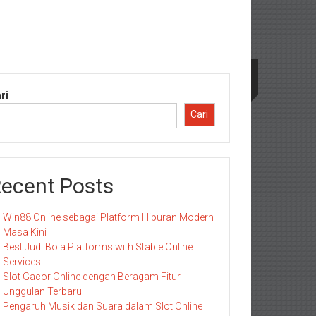
ri
Cari
ecent Posts
Win88 Online sebagai Platform Hiburan Modern
Masa Kini
Best Judi Bola Platforms with Stable Online
Services
Slot Gacor Online dengan Beragam Fitur
Unggulan Terbaru
Pengaruh Musik dan Suara dalam Slot Online