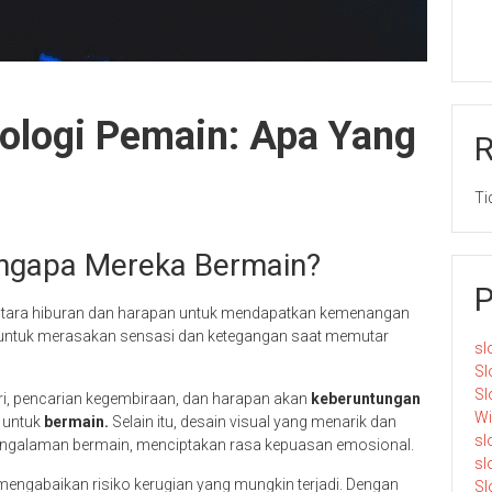
kologi Pemain: Apa Yang
Ti
engapa Mereka Bermain?
P
antara hiburan dan harapan untuk mendapatkan kemenangan
t untuk merasakan sensasi dan ketegangan saat memutar
sl
Sl
Sl
-hari, pencarian kegembiraan, dan harapan akan
keberuntungan
Wi
 untuk
bermain.
Selain itu, desain visual yang menarik dan
sl
ngalaman bermain, menciptakan rasa kepuasan emosional.
sl
i mengabaikan risiko kerugian yang mungkin terjadi. Dengan
Sl