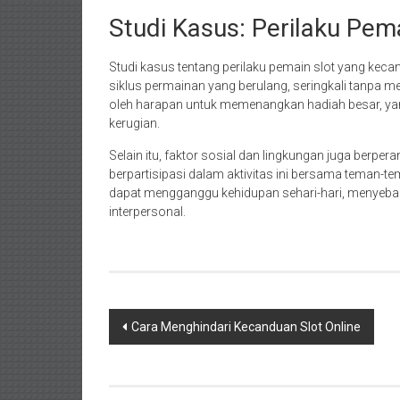
Studi Kasus: Perilaku Pem
Studi kasus tentang perilaku pemain slot yang kec
siklus permainan yang berulang, seringkali tanpa m
oleh harapan untuk memenangkan hadiah besar, y
kerugian.
Selain itu, faktor sosial dan lingkungan juga berpe
berpartisipasi dalam aktivitas ini bersama teman-te
dapat mengganggu kehidupan sehari-hari, menyeba
interpersonal.
Navigasi
Cara Menghindari Kecanduan Slot Online
pos