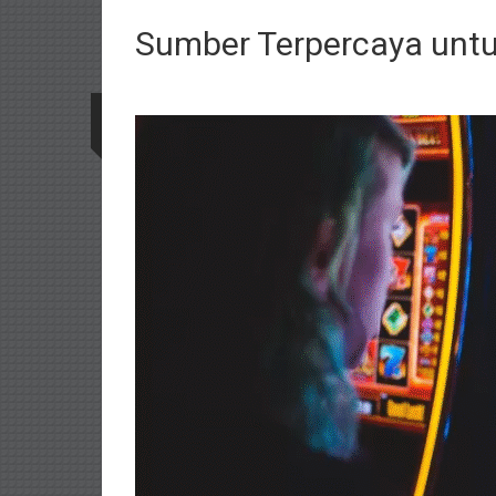
Lompat
ke
Sumber Terpercaya untu
konten