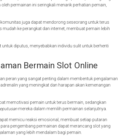
leh permainan ini seringkali menarik perhatian pemain,
tau komunitas juga dapat mendorong seseorang untuk terus
s mudah ke perangkat dan internet, membuat pemain lebih
t untuk diputus, menyebabkan individu sulit untuk berhenti
aman Bermain Slot Online
kan peran yang sangat penting dalam membentuk pengalaman
t, adrenalin yang meningkat dan harapan akan kemenangan
dapat memotivasi pemain untuk terus bermain, sedangkan
eputusan
mereka dalam memilih permainan selanjutnya.
a dapat memicu reaksi emosional, membuat setiap putaran
, para pengembang permainan dapat merancang slot yang
ngalaman yang lebih mendalam bagi pemain.