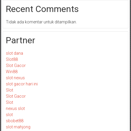
Recent Comments
Tidak ada komentar untuk ditampilkan.
Partner
slot dana
Slot88
Slot Gacor
Win88
slot nexus
slot gacor hari ini
Slot
Slot Gacor
Slot
nexus slot
slot
sbobet88
slot mahjong