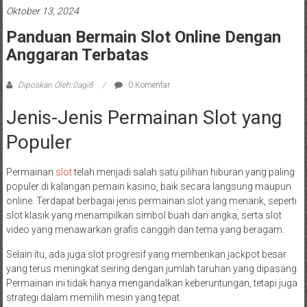
Oktober 13, 2024
Panduan Bermain Slot Online Dengan
Anggaran Terbatas
Diposkan Oleh:0agi8
0 Komentar
Jenis-Jenis Permainan Slot yang
Populer
Permainan
slot
telah menjadi salah satu pilihan hiburan yang paling
populer di kalangan pemain kasino, baik secara langsung maupun
online. Terdapat berbagai jenis permainan slot yang menarik, seperti
slot klasik yang menampilkan simbol buah dan angka, serta slot
video yang menawarkan grafis canggih dan tema yang beragam.
Selain itu, ada juga slot progresif yang memberikan jackpot besar
yang terus meningkat seiring dengan jumlah taruhan yang dipasang.
Permainan ini tidak hanya mengandalkan keberuntungan, tetapi juga
strategi dalam memilih mesin yang tepat.