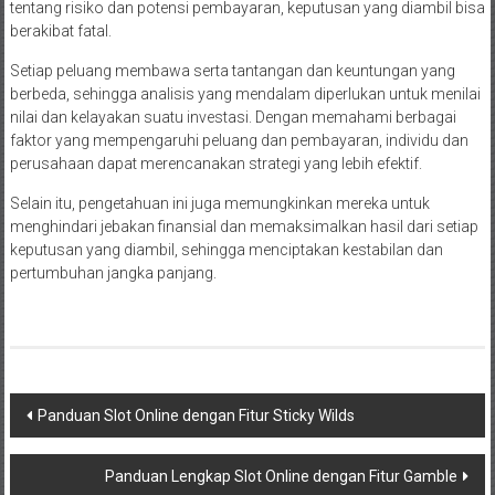
tentang risiko dan potensi pembayaran, keputusan yang diambil bisa
berakibat fatal.
Setiap peluang membawa serta tantangan dan keuntungan yang
berbeda, sehingga analisis yang mendalam diperlukan untuk menilai
nilai dan kelayakan suatu investasi. Dengan memahami berbagai
faktor yang mempengaruhi peluang dan pembayaran, individu dan
perusahaan dapat merencanakan strategi yang lebih efektif.
Selain itu, pengetahuan ini juga memungkinkan mereka untuk
menghindari jebakan finansial dan memaksimalkan hasil dari setiap
keputusan yang diambil, sehingga menciptakan kestabilan dan
pertumbuhan jangka panjang.
Navigasi
Panduan Slot Online dengan Fitur Sticky Wilds
pos
Panduan Lengkap Slot Online dengan Fitur Gamble