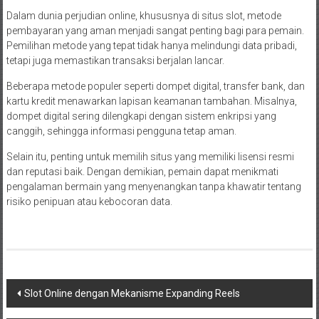
Dalam dunia perjudian online, khususnya di situs slot, metode
pembayaran yang aman menjadi sangat penting bagi para pemain.
Pemilihan metode yang tepat tidak hanya melindungi data pribadi,
tetapi juga memastikan transaksi berjalan lancar.
Beberapa metode populer seperti dompet digital, transfer bank, dan
kartu kredit menawarkan lapisan keamanan tambahan. Misalnya,
dompet digital sering dilengkapi dengan sistem enkripsi yang
canggih, sehingga informasi pengguna tetap aman.
Selain itu, penting untuk memilih situs yang memiliki lisensi resmi
dan reputasi baik. Dengan demikian, pemain dapat menikmati
pengalaman bermain yang menyenangkan tanpa khawatir tentang
risiko penipuan atau kebocoran data.
Navigasi
Slot Online dengan Mekanisme Expanding Reels
pos