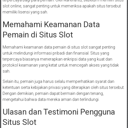
slot online, sangat penting untuk memeriksa apakah situs tersebut
memiliki lisensi yang sah.
Memahami Keamanan Data
Pemain di Situs Slot
Memahami keamanan data pemain di situs slot sangat penting
untuk melindungi informasi pribadi dan finansial. Situs yang
terpercaya biasanya menerapkan enkripsi data yang kuat dan
protokol keamanan yang ketat untuk mencegah akses yang tidak
sah.
Selain itu, pemain juga harus selalu memperhatikan syarat dan
ketentuan serta kebijakan privasi yang diterapkan oleh situs tersebut.
Dengan demikian, pemain dapat bermain dengan tenang,
mengetahui bahwa data mereka aman dan terlindungi.
Ulasan dan Testimoni Pengguna
Situs Slot