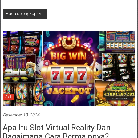
Baca selengkapnya
Slot
Desember 18, 2024
Apa Itu Slot Virtual Reality Dan
Bagaimana Cara Bermainnya?