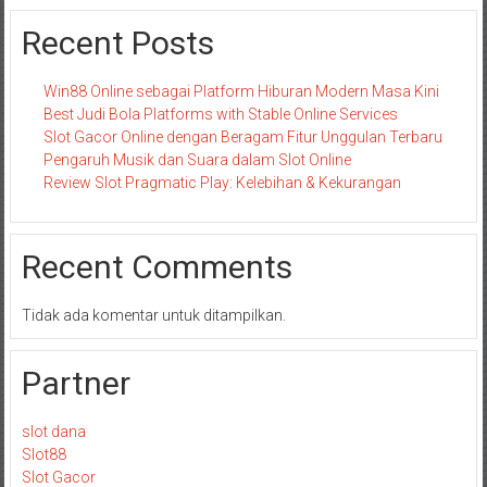
Recent Posts
Win88 Online sebagai Platform Hiburan Modern Masa Kini
Best Judi Bola Platforms with Stable Online Services
Slot Gacor Online dengan Beragam Fitur Unggulan Terbaru
Pengaruh Musik dan Suara dalam Slot Online
Review Slot Pragmatic Play: Kelebihan & Kekurangan
Recent Comments
Tidak ada komentar untuk ditampilkan.
Partner
slot dana
Slot88
Slot Gacor