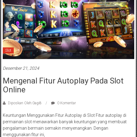
Slot
Desember 21, 2024
Mengenal Fitur Autoplay Pada Slot
Online
Diposkan Oleh:0agi8
0 Komentar
Keuntungan Menggunakan Fitur Autoplay di Slot Fitur autoplay di
permainan slot menawarkan banyak keuntungan yang membuat
pengalaman bermain semakin menyenangkan. Dengan
menggunakan fitur ini,