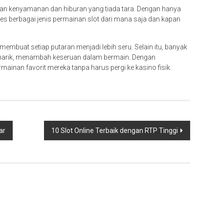
n kenyamanan dan hiburan yang tiada tara. Dengan hanya
berbagai jenis permainan slot dari mana saja dan kapan
mbuat setiap putaran menjadi lebih seru. Selain itu, banyak
narik, menambah keseruan dalam bermain. Dengan
ainan favorit mereka tanpa harus pergi ke kasino fisik.
ar
10 Slot Online Terbaik dengan RTP Tinggi