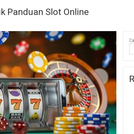
k Panduan Slot Online
Ca
R